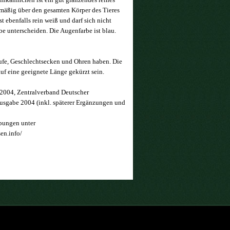
hmäßig über den gesamten Körper des Tieres
ist ebenfalls rein weiß und darf sich nicht
e unterscheiden. Die Augenfarbe ist blau.
ufe, Geschlechtsecken und Ohren haben. Die
auf eine geeignete Länge gekürzt sein.
2004, Zentralverband Deutscher
Ausgabe 2004 (inkl. späterer Ergänzungen und
ibungen unter
en.info/