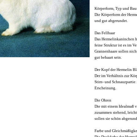
Körperform, Typ und Bau
Die Körperform der Hermel
und gut abgerundet.
Das Fellhaar
Das Hermelinkaninchen ha
feine Struktur ist es im 
Grannenhaare sollen nicht
gut behaart sein.
Der Kopf der Hermelin B
Der im Verhältnis zur Kör
Stirn- und Schnauzpartie.
Erscheinung.
Die Ohren
Die mit einem Idealmaß 
zusammen stehend, leicht
sollen sie schön abgerund
Farbe und Gleichmäßigke
Die Deckfarbe der Hermel