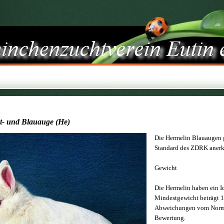
t- und Blauauge (He)
Die Hermelin Blauaugen 
Standard des ZDRK anerka
Gewicht
Die Hermelin haben ein I
Mindestgewicht beträgt 1,
Abweichungen vom Norma
Bewertung.