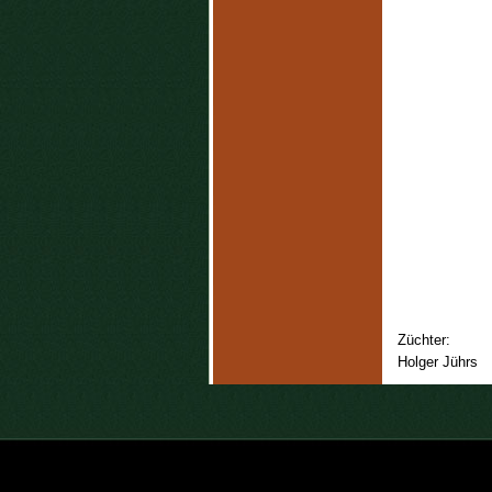
Züchter:
Holger Jührs