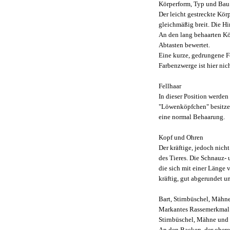
Körperform, Typ und Bau
Der leicht gestreckte Kör
gleichmäßig breit. Die Hin
An den lang behaarten Kö
Abtasten bewertet.
Eine kurze, gedrungene F
Farbenzwerge ist hier nic
Fellhaar
In dieser Position werden
"Löwenköpfchen" besitzen
eine normal Behaarung.
Kopf und Ohren
Der kräftige, jedoch nich
des Tieres. Die Schnauz- u
die sich mit einer Länge 
kräftig, gut abgerundet u
Bart, Stirnbüschel, Mäh
Markantes Rassemerkmal i
Stirnbüschel, Mähne und 
An den Backen, der obere