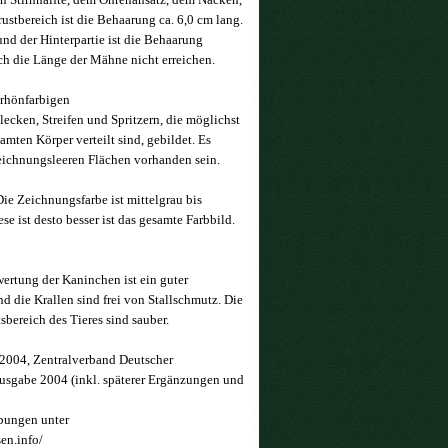
stbereich ist die Behaarung ca. 6,0 cm lang.
nd der Hinterpartie ist die Behaarung
ch die Länge der Mähne nicht erreichen.
 rhönfarbigen
ecken, Streifen und Spritzern, die möglichst
mten Körper verteilt sind, gebildet. Es
zeichnungsleeren Flächen vorhanden sein.
Die Zeichnungsfarbe ist mittelgrau bis
ese ist desto besser ist das gesamte Farbbild.
ertung der Kaninchen ist ein guter
nd die Krallen sind frei von Stallschmutz. Die
bereich des Tieres sind sauber.
2004, Zentralverband Deutscher
Ausgabe 2004 (inkl. späterer Ergänzungen und
ibungen unter
en.info/