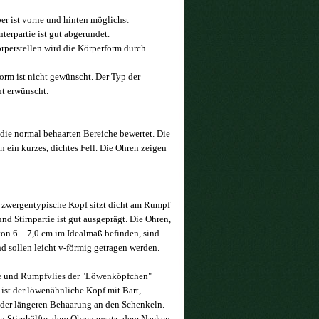
per ist vorne und hinten möglichst
terpartie ist gut abgerundet.
rperstellen wird die Körperform durch
orm ist nicht gewünscht. Der Typ der
ht erwünscht.
 die normal behaarten Bereiche bewertet. Die
 ein kurzes, dichtes Fell. Die Ohren zeigen
t zwergentypische Kopf sitzt dicht am Rumpf
nd Stirnpartie ist gut ausgeprägt. Die Ohren,
von 6 – 7,0 cm im Idealmaß befinden, sind
nd sollen leicht v-förmig getragen werden.
ne und Rumpfvlies der "Löwenköpfchen"
st der löwenähnliche Kopf mit Bart,
der längeren Behaarung an den Schenkeln.
n Stirnhälfte, dem Ohrenansatz, dem Nacken,