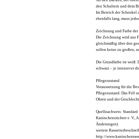
den Schultern und dem Bru
Im Bereich der Schenkel u
ebenfalls lang, muss jedo
Zeichnung und Farbe der
Die Zeichnung wird aus Fl
gleichmäßig über den gesa
sollen keine zu großen, 
Die Grundfarbe ist weiß. 
schwarz – je intensiver di
Pflegezustand
Voraussetzung für die Bew
Pflegezustand. Das Fell u
Ohren und der Geschlechts
Quellnachweis: Standard 
Kaninchenzüchter e. V., 
Änderungen)
weitere Rassetierbeschre
http://www.kaninchenrass